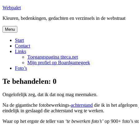
Skip
Webpalet
to
Kleuren, bedenkingen, gedachten en verzinsels in de webstraat
content
Menu
Start
Contact
Links
Toegangspagina titeca.net
Mijn profiel op Boardgamegeek
Foto’s
Te behandelen: 0
Ongelofelijk zeg, dat ik dat nog mag meemaken.
Na de gigantische fotobewerkings-
achterstand
die ik in het afgelopen
eindelijk in geslaagd die achterstand weg te werken.
Waar op het ergste de teller van
‘te bewerken foto’s’
op 900+ foto’s sto