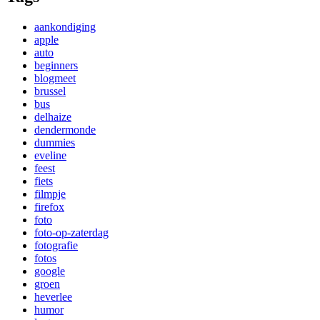
aankondiging
apple
auto
beginners
blogmeet
brussel
bus
delhaize
dendermonde
dummies
eveline
feest
fiets
filmpje
firefox
foto
foto-op-zaterdag
fotografie
fotos
google
groen
heverlee
humor