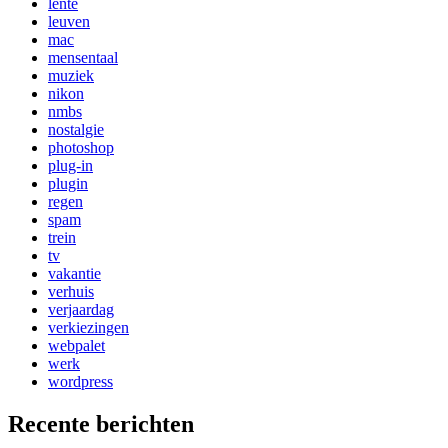
lente
leuven
mac
mensentaal
muziek
nikon
nmbs
nostalgie
photoshop
plug-in
plugin
regen
spam
trein
tv
vakantie
verhuis
verjaardag
verkiezingen
webpalet
werk
wordpress
Recente berichten