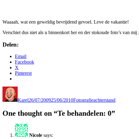
Waaaah, wat een geweldig bevrijdend gevoel. Leve de vakantie!
Verschiet dus niet als u binnenkort her en der stokoude foto’s van m
Delen:
Email
Facebook
X
Pinterest
Author
Posted
Categories
Tags
on
Karel
26/07/2009
25/06/2010
Fotografie
achterstand
One thought on “Te behandelen: 0”
Nicole
says: