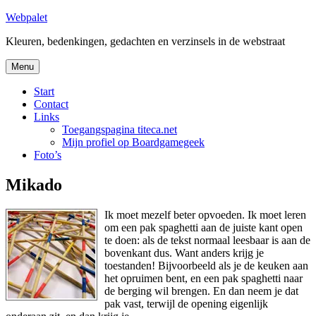
Skip
Webpalet
to
Kleuren, bedenkingen, gedachten en verzinsels in de webstraat
content
Menu
Start
Contact
Links
Toegangspagina titeca.net
Mijn profiel op Boardgamegeek
Foto’s
Mikado
Ik moet mezelf beter opvoeden. Ik moet leren
om een pak spaghetti aan de juiste kant open
te doen: als de tekst normaal leesbaar is aan de
bovenkant dus. Want anders krijg je
toestanden! Bijvoorbeeld als je de keuken aan
het opruimen bent, en een pak spaghetti naar
de berging wil brengen. En dan neem je dat
pak vast, terwijl de opening eigenlijk