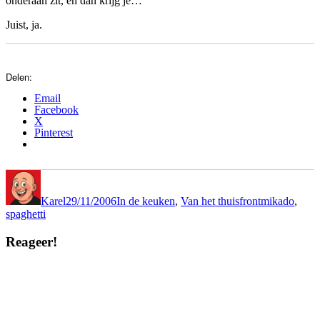
onderaan zit, en dan krijg je…
Juist, ja.
Delen:
Email
Facebook
X
Pinterest
Author
Posted
Categories
Tags
on
Karel
29/11/2006
In de keuken
,
Van het thuisfront
mikado
,
spaghetti
Reageer!