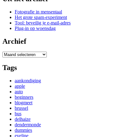
Fotografie in mensentaal
Het grote spam-experiment
Tool: beveilig je e-mail-adres
Plug-in op woensdag
Archief
Archief
Tags
aankondiging
apple
auto
beginners
blogmeet
brussel
bus
delhaize
dendermonde
dummies
eveline