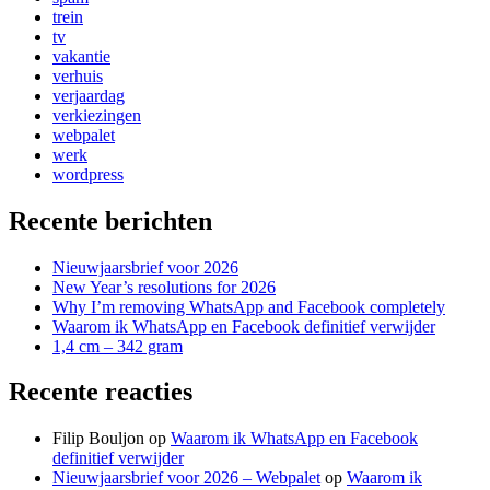
trein
tv
vakantie
verhuis
verjaardag
verkiezingen
webpalet
werk
wordpress
Recente berichten
Nieuwjaarsbrief voor 2026
New Year’s resolutions for 2026
Why I’m removing WhatsApp and Facebook completely
Waarom ik WhatsApp en Facebook definitief verwijder
1,4 cm – 342 gram
Recente reacties
Filip Bouljon
op
Waarom ik WhatsApp en Facebook
definitief verwijder
Nieuwjaarsbrief voor 2026 – Webpalet
op
Waarom ik