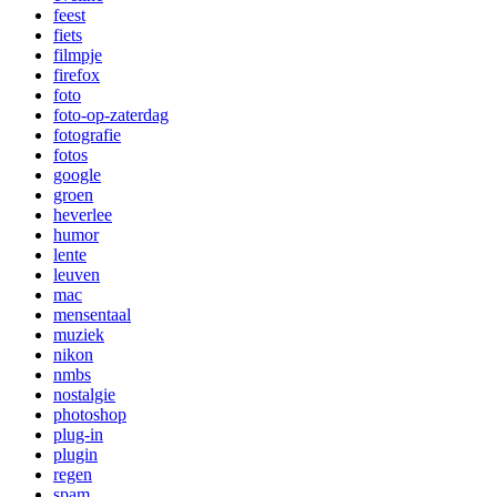
feest
fiets
filmpje
firefox
foto
foto-op-zaterdag
fotografie
fotos
google
groen
heverlee
humor
lente
leuven
mac
mensentaal
muziek
nikon
nmbs
nostalgie
photoshop
plug-in
plugin
regen
spam