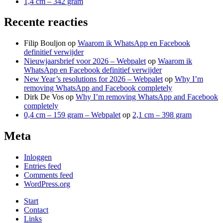
1,4 cm – 342 gram
Recente reacties
Filip Bouljon
op
Waarom ik WhatsApp en Facebook
definitief verwijder
Nieuwjaarsbrief voor 2026 – Webpalet
op
Waarom ik
WhatsApp en Facebook definitief verwijder
New Year’s resolutions for 2026 – Webpalet
op
Why I’m
removing WhatsApp and Facebook completely
Dirk De Vos
op
Why I’m removing WhatsApp and Facebook
completely
0,4 cm – 159 gram – Webpalet
op
2,1 cm – 398 gram
Meta
Inloggen
Entries feed
Comments feed
WordPress.org
Start
Contact
Links