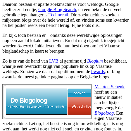
Daarom bestaan er aparte zoekmachines voor weblogs. Google
heeft er zelf eentje,
Google Blog Search
, en een bekende en veel
gebruikte tegenhanger is
Technorati
. Die zoekmachines zoeken
miljoenen blogs over de hele wereld af, en vinden soms een kwartier
na het posten reeds een bericht terug. Fijne tools dus.
En kijk, toch bestaan er – ondanks deze wereldwijde oplossingen –
nog een aantal lokale initiatieven. En dat mag eigenlijk toegejuicht
worden
(hoera!)
. Initiatieven die hun best doen om het Vlaamse
bloglandschap in kaart te brengen.
Zo is er van de hand van
LVB
al geruime tijd
Blogium
beschikbaar,
waar je een overzicht krijgt van populaire links op Vlaamse
weblogs. Zo zien we daar dat op dit moment de
bwards
, of blog
awards, de meest gelinkte pagina is op de Belgische blogs.
Maarten Schenk
heeft nu een
nieuw initiatief
aan het lijstje
toegevoegd: de
Blogoloog
. Een
eigen Vlaamse
zoekmachine. Let op, het beestje is nog in ontwikkeling, er is nog
werk aan, het werkt nog niet echt snel, en er zitten nog foutjes in,