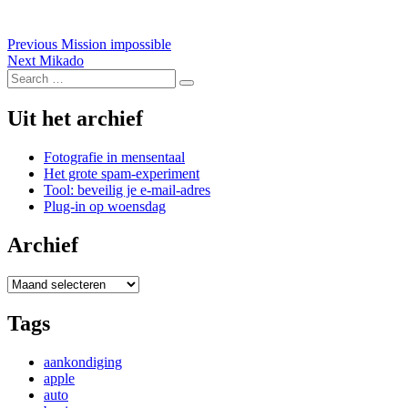
Post
Previous
Previous
Mission impossible
Next
post:
Next
Mikado
navigation
Search
post:
Search
for:
Uit het archief
Fotografie in mensentaal
Het grote spam-experiment
Tool: beveilig je e-mail-adres
Plug-in op woensdag
Archief
Archief
Tags
aankondiging
apple
auto