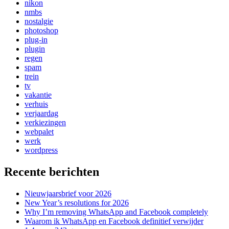
nikon
nmbs
nostalgie
photoshop
plug-in
plugin
regen
spam
trein
tv
vakantie
verhuis
verjaardag
verkiezingen
webpalet
werk
wordpress
Recente berichten
Nieuwjaarsbrief voor 2026
New Year’s resolutions for 2026
Why I’m removing WhatsApp and Facebook completely
Waarom ik WhatsApp en Facebook definitief verwijder