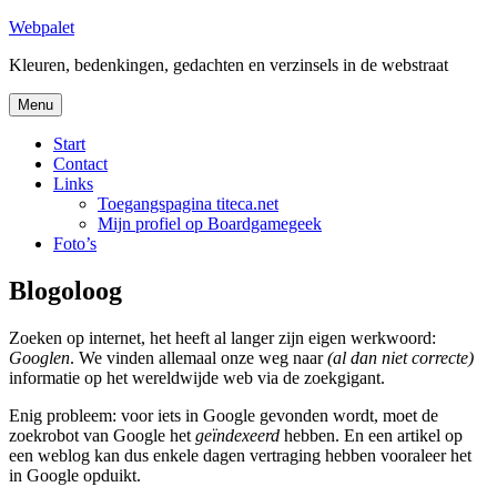
Skip
Webpalet
to
Kleuren, bedenkingen, gedachten en verzinsels in de webstraat
content
Menu
Start
Contact
Links
Toegangspagina titeca.net
Mijn profiel op Boardgamegeek
Foto’s
Blogoloog
Zoeken op internet, het heeft al langer zijn eigen werkwoord:
Googlen
. We vinden allemaal onze weg naar
(al dan niet correcte)
informatie op het wereldwijde web via de zoekgigant.
Enig probleem: voor iets in Google gevonden wordt, moet de
zoekrobot van Google het
geïndexeerd
hebben. En een artikel op
een weblog kan dus enkele dagen vertraging hebben vooraleer het
in Google opduikt.