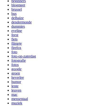
beginners
blogmeet
brussel
bus
delhaize
dendermonde
dummies
eveline
feest
fiets
filmpje
firefox
foto
foto-op-zaterdag
fotografie
fotos
google
groen
heverlee
humor
lente
leuven
mac
mensentaal
muziek