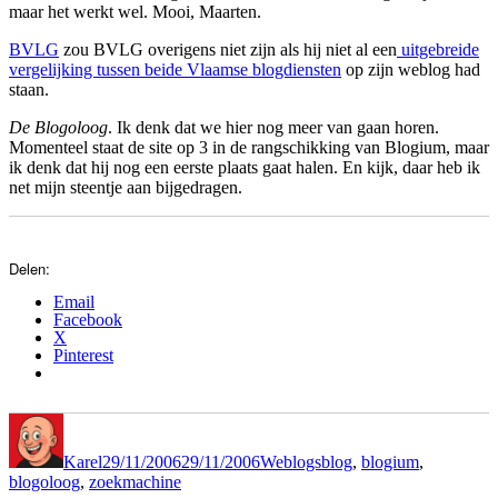
maar het werkt wel. Mooi, Maarten.
BVLG
zou BVLG overigens niet zijn als hij niet al een
uitgebreide
vergelijking tussen beide Vlaamse blogdiensten
op zijn weblog had
staan.
De Blogoloog
. Ik denk dat we hier nog meer van gaan horen.
Momenteel staat de site op 3 in de rangschikking van Blogium, maar
ik denk dat hij nog een eerste plaats gaat halen. En kijk, daar heb ik
net mijn steentje aan bijgedragen.
Delen:
Email
Facebook
X
Pinterest
Author
Posted
Categories
Tags
on
Karel
29/11/2006
29/11/2006
Weblogs
blog
,
blogium
,
blogoloog
,
zoekmachine