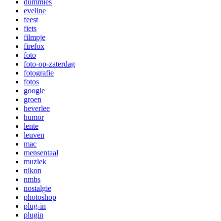
dummies
eveline
feest
fiets
filmpje
firefox
foto
foto-op-zaterdag
fotografie
fotos
google
groen
heverlee
humor
lente
leuven
mac
mensentaal
muziek
nikon
nmbs
nostalgie
photoshop
plug-in
plugin