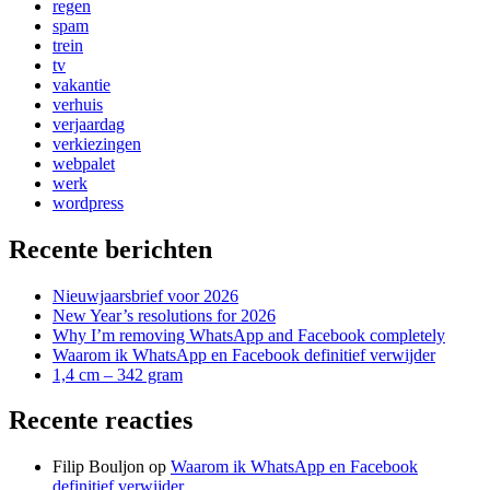
regen
spam
trein
tv
vakantie
verhuis
verjaardag
verkiezingen
webpalet
werk
wordpress
Recente berichten
Nieuwjaarsbrief voor 2026
New Year’s resolutions for 2026
Why I’m removing WhatsApp and Facebook completely
Waarom ik WhatsApp en Facebook definitief verwijder
1,4 cm – 342 gram
Recente reacties
Filip Bouljon
op
Waarom ik WhatsApp en Facebook
definitief verwijder