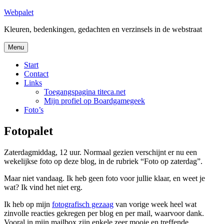
Skip
Webpalet
to
Kleuren, bedenkingen, gedachten en verzinsels in de webstraat
content
Menu
Start
Contact
Links
Toegangspagina titeca.net
Mijn profiel op Boardgamegeek
Foto’s
Fotopalet
Zaterdagmiddag, 12 uur. Normaal gezien verschijnt er nu een
wekelijkse foto op deze blog, in de rubriek “Foto op zaterdag”.
Maar niet vandaag. Ik heb geen foto voor jullie klaar, en weet je
wat? Ik vind het niet erg.
Ik heb op mijn
fotografisch gezaag
van vorige week heel wat
zinvolle reacties gekregen per blog en per mail, waarvoor dank.
Vooral in mijn mailbox zijn enkele zeer mooie en treffende