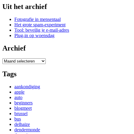
Uit het archief
Fotografie in mensentaal
Het grote spam-experiment
Tool: beveilig je e-mail-adres
Plug-in op woensdag
Archief
Archief
Tags
aankondiging
apple
auto
beginners
blogmeet
brussel
bus
delhaize
dendermonde