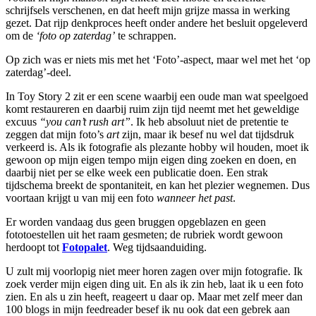
schrijfsels verschenen, en dat heeft mijn grijze massa in werking
gezet. Dat rijp denkproces heeft onder andere het besluit opgeleverd
om de
‘foto op zaterdag’
te schrappen.
Op zich was er niets mis met het ‘Foto’-aspect, maar wel met het ‘op
zaterdag’-deel.
In Toy Story 2 zit er een scene waarbij een oude man wat speelgoed
komt restaureren en daarbij ruim zijn tijd neemt met het geweldige
excuus
“you can’t rush art”
. Ik heb absoluut niet de pretentie te
zeggen dat mijn foto’s
art
zijn, maar ik besef nu wel dat tijdsdruk
verkeerd is. Als ik fotografie als plezante hobby wil houden, moet ik
gewoon op mijn eigen tempo mijn eigen ding zoeken en doen, en
daarbij niet per se elke week een publicatie doen. Een strak
tijdschema breekt de spontaniteit, en kan het plezier wegnemen. Dus
voortaan krijgt u van mij een foto
wanneer het past
.
Er worden vandaag dus geen bruggen opgeblazen en geen
fototoestellen uit het raam gesmeten; de rubriek wordt gewoon
herdoopt tot
Fotopalet
. Weg tijdsaanduiding.
U zult mij voorlopig niet meer horen zagen over mijn fotografie. Ik
zoek verder mijn eigen ding uit. En als ik zin heb, laat ik u een foto
zien. En als u zin heeft, reageert u daar op. Maar met zelf meer dan
100 blogs in mijn feedreader besef ik nu ook dat een gebrek aan