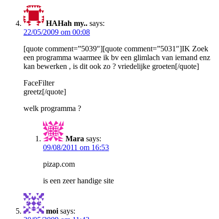
HAHah my..
says:
22/05/2009 om 00:08
[quote comment=”5039″][quote comment=”5031″]IK Zoek
een programma waarmee ik bv een glimlach van iemand enz
kan bewerken , is dit ook zo ? vriedelijke groeten[/quote]
FaceFilter
greetz[/quote]
welk programma ?
Mara
says:
09/08/2011 om 16:53
pizap.com
is een zeer handige site
moi
says: