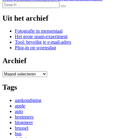
navigation
Search
post:
Search
for:
Uit het archief
Fotografie in mensentaal
Het grote spam-experiment
Tool: beveilig je e-mail-adres
Plug-in op woensdag
Archief
Archief
Tags
aankondiging
apple
auto
beginners
blogmeet
brussel
bus