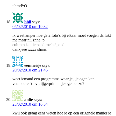
uhm:P:O
bbii
says:
05/02/2010 om 19:32
ik weet amper hoe ge 2 foto’s bij elkaar moet voegen da lukt
me maar nii znne :p
euhmm kan iemand me helpe :d
dankjeee xxxx shana
eenmeisje
says:
20/02/2010 om 21:46
weet iemand een programma waar je , je ogen kan
veranderen? bv ; tijgerprint in je ogen enzo?
anfie
says:
23/02/2010 om 16:54
kwil ook graag eens weten hoe je op een origenele manier je