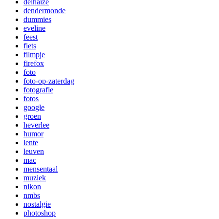
delhaize
dendermonde
dummies
eveline
feest
fiets
filmpje
firefox
foto
foto-op-zaterdag
fotografie
fotos
google
groen
heverlee
humor
lente
leuven
mac
mensentaal
muziek
nikon
nmbs
nostalgie
photoshop