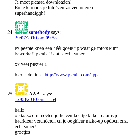
Je moet picassa downloaden!
En je kan ook je foto’s en zo veranderen
superhandiggh!
somebody
says:
29/07/2010 om 09:58
ey peeple kheb een héél goeie tip waar ge foto’s kunt
bewerke!! picnik !! dat is echt super
xx veel plezier !!
hier is de link :
http://www.picnik.com/app
AAA.
says:
12/08/2010 om 11:54
hallo,
op taaz.com moeten jullie een keertje kijken daar is je
haarkleur veranderen en je oogkleur make-up opdoen enz.
echt super!
groetjes