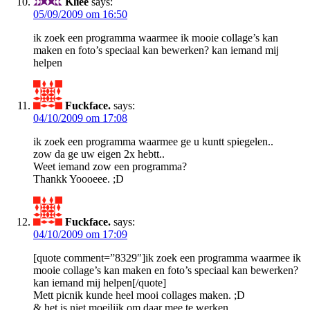
Kliee
says:
05/09/2009 om 16:50
ik zoek een programma waarmee ik mooie collage’s kan
maken en foto’s speciaal kan bewerken? kan iemand mij
helpen
Fuckface.
says:
04/10/2009 om 17:08
ik zoek een programma waarmee ge u kuntt spiegelen..
zow da ge uw eigen 2x hebtt..
Weet iemand zow een programma?
Thankk Yoooeee. ;D
Fuckface.
says:
04/10/2009 om 17:09
[quote comment=”8329″]ik zoek een programma waarmee ik
mooie collage’s kan maken en foto’s speciaal kan bewerken?
kan iemand mij helpen[/quote]
Mett picnik kunde heel mooi collages maken. ;D
& het is niet moeilijk om daar mee te werken.