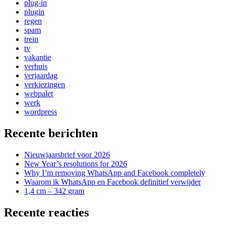
plug-in
plugin
regen
spam
trein
tv
vakantie
verhuis
verjaardag
verkiezingen
webpalet
werk
wordpress
Recente berichten
Nieuwjaarsbrief voor 2026
New Year’s resolutions for 2026
Why I’m removing WhatsApp and Facebook completely
Waarom ik WhatsApp en Facebook definitief verwijder
1,4 cm – 342 gram
Recente reacties