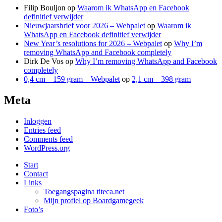
Filip Bouljon
op
Waarom ik WhatsApp en Facebook
definitief verwijder
Nieuwjaarsbrief voor 2026 – Webpalet
op
Waarom ik
WhatsApp en Facebook definitief verwijder
New Year’s resolutions for 2026 – Webpalet
op
Why I’m
removing WhatsApp and Facebook completely
Dirk De Vos
op
Why I’m removing WhatsApp and Facebook
completely
0,4 cm – 159 gram – Webpalet
op
2,1 cm – 398 gram
Meta
Inloggen
Entries feed
Comments feed
WordPress.org
Start
Contact
Links
Toegangspagina titeca.net
Mijn profiel op Boardgamegeek
Foto’s