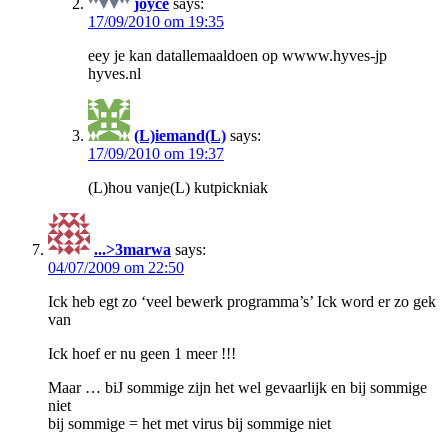
joyce
says:
17/09/2010 om 19:35
eey je kan datallemaaldoen op wwww.hyves-jp
hyves.nl
(L)iemand(L)
says:
17/09/2010 om 19:37
(L)hou vanje(L) kutpickniak
...>3marwa
says:
04/07/2009 om 22:50
Ick heb egt zo ‘veel bewerk programma’s’ Ick word er zo gek
van
Ick hoef er nu geen 1 meer !!!
Maar … biJ sommige zijn het wel gevaarlijk en bij sommige
niet
bij sommige = het met virus bij sommige niet