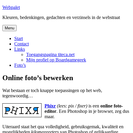
Skip
Webpalet
to
Kleuren, bedenkingen, gedachten en verzinsels in de webstraat
content
Menu
Start
Contact
Links
Toegangspagina titeca.net
Mijn profiel op Boardgamegeek
Foto’s
Online foto’s bewerken
Wat bestaan er toch knappe toepassingen op het web,
tegenwoordig…
Phixr
(lees: pix / fixer)
is een
online foto-
editor
. Een Photoshop in je browser, zeg dus
maar.
Uiteraard staat het qua volledigheid, gebruiksgemak, kwaliteit en
mogelijkheden
kilomeeeeeters
van Photoshop of gelijkaardige