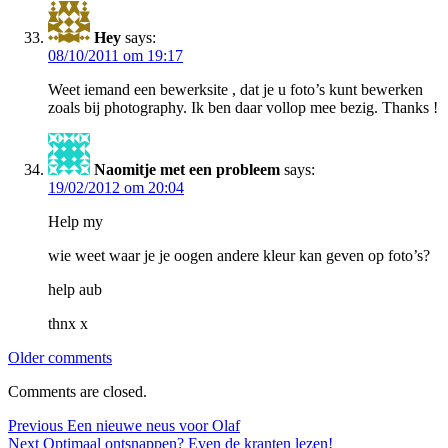
Hey
says:
08/10/2011 om 19:17
Weet iemand een bewerksite , dat je u foto’s kunt bewerken
zoals bij photography. Ik ben daar vollop mee bezig. Thanks !
Naomitje met een probleem
says:
19/02/2012 om 20:04
Help my
wie weet waar je je oogen andere kleur kan geven op foto’s?
help aub
thnx x
Comments
Older comments
navigation
Comments are closed.
Post
Previous
Previous
Een nieuwe neus voor Olaf
Next
post:
Next
Optimaal ontsnappen? Even de kranten lezen!