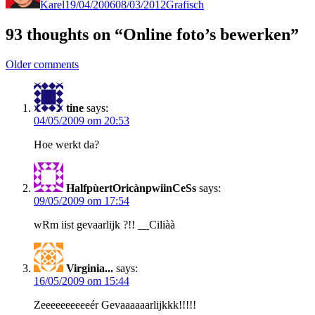
Karel
19/04/2006
08/03/2012
Grafisch
93 thoughts on “Online foto’s bewerken”
Comments
Older comments
navigation
tine
says:
04/05/2009 om 20:53
Hoe werkt da?
HalfpùertOricànpwiinCeSs
says:
09/05/2009 om 17:54
wRm iist gevaarlijk ?!! __Ciliàà
Virginia...
says:
16/05/2009 om 15:44
Zeeeeeeeeeeér Gevaaaaaarlijkkk!!!!!