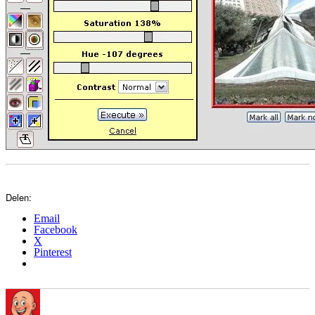
Delen:
Email
Facebook
X
Pinterest
Author
Posted
Categories
on