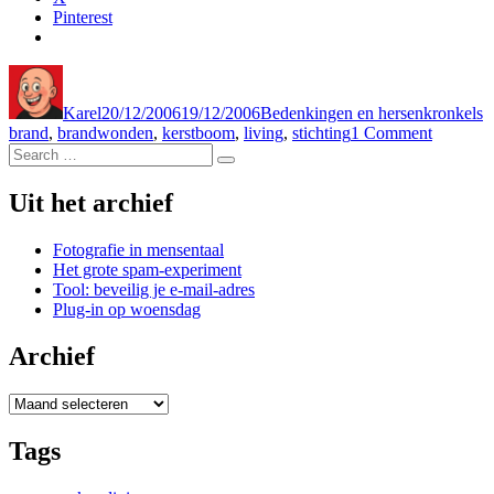
Pinterest
Author
Posted
Categories
T
on
Karel
20/12/2006
19/12/2006
Bedenkingen en hersenkronkels
on
brand
,
brandwonden
,
kerstboom
,
living
,
stichting
1 Comment
Search
Kerstbo
Search
for:
Uit het archief
Fotografie in mensentaal
Het grote spam-experiment
Tool: beveilig je e-mail-adres
Plug-in op woensdag
Archief
Archief
Tags