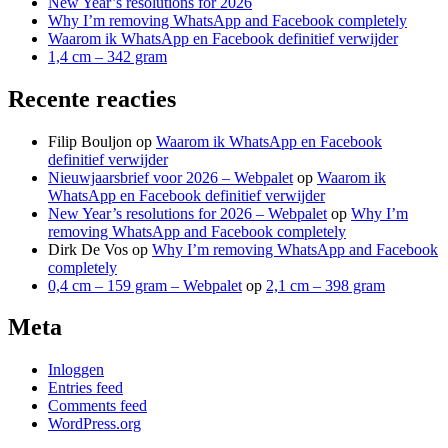
New Year’s resolutions for 2026
Why I’m removing WhatsApp and Facebook completely
Waarom ik WhatsApp en Facebook definitief verwijder
1,4 cm – 342 gram
Recente reacties
Filip Bouljon
op
Waarom ik WhatsApp en Facebook
definitief verwijder
Nieuwjaarsbrief voor 2026 – Webpalet
op
Waarom ik
WhatsApp en Facebook definitief verwijder
New Year’s resolutions for 2026 – Webpalet
op
Why I’m
removing WhatsApp and Facebook completely
Dirk De Vos
op
Why I’m removing WhatsApp and Facebook
completely
0,4 cm – 159 gram – Webpalet
op
2,1 cm – 398 gram
Meta
Inloggen
Entries feed
Comments feed
WordPress.org