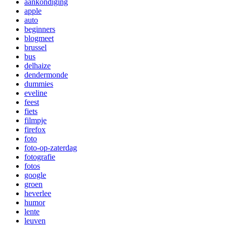
aankondiging
apple
auto
beginners
blogmeet
brussel
bus
delhaize
dendermonde
dummies
eveline
feest
fiets
filmpje
firefox
foto
foto-op-zaterdag
fotografie
fotos
google
groen
heverlee
humor
lente
leuven