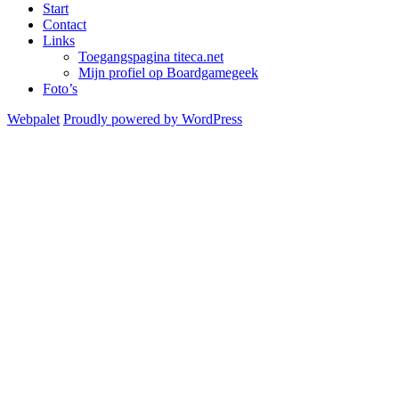
Start
Contact
Links
Toegangspagina titeca.net
Mijn profiel op Boardgamegeek
Foto’s
Webpalet
Proudly powered by WordPress