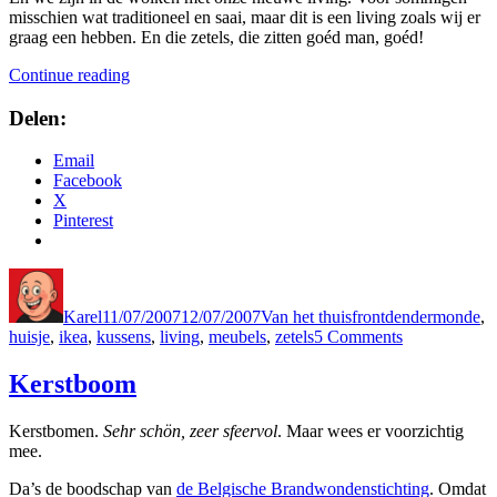
misschien wat traditioneel en saai, maar dit is een living zoals wij er
graag een hebben. En die zetels, die zitten goéd man, goéd!
“Living”
Continue reading
Delen:
Email
Facebook
X
Pinterest
Author
Posted
Categories
Tags
on
Karel
11/07/2007
12/07/2007
Van het thuisfront
dendermonde
,
on
huisje
,
ikea
,
kussens
,
living
,
meubels
,
zetels
5 Comments
Living
Kerstboom
Kerstbomen.
Sehr schön, zeer sfeervol
. Maar wees er voorzichtig
mee.
Da’s de boodschap van
de Belgische Brandwondenstichting
. Omdat