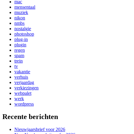
mac
mensentaal
muziek
nikon
nmbs
nostalgie
photoshop
plug-in
plugin
regen
spam
trein
tv
vakantie
verhuis
verjaardag
verkiezingen
webpalet
werk
wordpress
Recente berichten
Nieuwjaarsbrief voor 2026