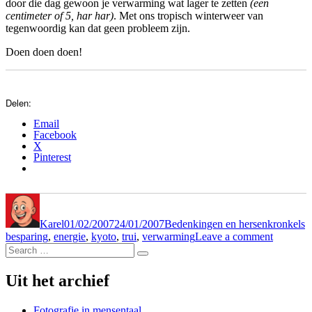
door die dag gewoon je verwarming wat lager te zetten
(een
centimeter of 5, har har)
. Met ons tropisch winterweer van
tegenwoordig kan dat geen probleem zijn.
Doen doen doen!
Delen:
Email
Facebook
X
Pinterest
Author
Posted
Categories
T
on
Karel
01/02/2007
24/01/2007
Bedenkingen en hersenkronkels
on
besparing
,
energie
,
kyoto
,
trui
,
verwarming
Leave a comment
Search
Dikke-
Search
for:
truienda
Uit het archief
Fotografie in mensentaal