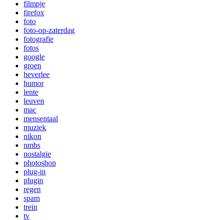
filmpje
firefox
foto
foto-op-zaterdag
fotografie
fotos
google
groen
heverlee
humor
lente
leuven
mac
mensentaal
muziek
nikon
nmbs
nostalgie
photoshop
plug-in
plugin
regen
spam
trein
tv