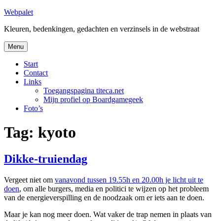
Skip
Webpalet
to
Kleuren, bedenkingen, gedachten en verzinsels in de webstraat
content
Menu
Start
Contact
Links
Toegangspagina titeca.net
Mijn profiel op Boardgamegeek
Foto’s
Tag:
kyoto
Dikke-truiendag
Vergeet niet om
vanavond tussen 19.55h en 20.00h je licht uit te
doen
, om alle burgers, media en politici te wijzen op het probleem
van de energieverspilling en de noodzaak om er iets aan te doen.
Maar je kan nog meer doen. Wat vaker de trap nemen in plaats van