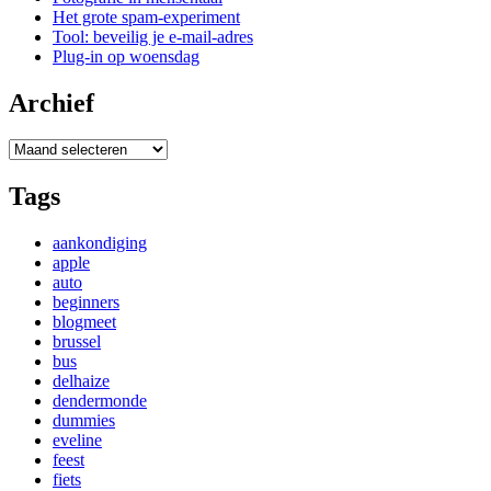
Het grote spam-experiment
Tool: beveilig je e-mail-adres
Plug-in op woensdag
Archief
Archief
Tags
aankondiging
apple
auto
beginners
blogmeet
brussel
bus
delhaize
dendermonde
dummies
eveline
feest
fiets