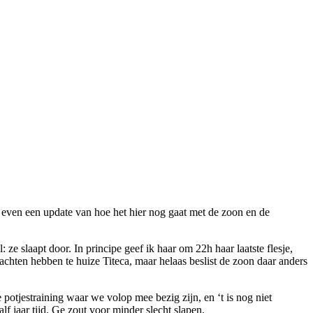
n: even een update van hoe het hier nog gaat met de zoon en de
: ze slaapt door. In principe geef ik haar om 22h haar laatste flesje,
hten hebben te huize Titeca, maar helaas beslist de zoon daar anders
otjestraining waar we volop mee bezig zijn, en ‘t is nog niet
f jaar tijd. Ge zout voor minder slecht slapen.