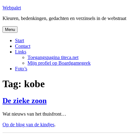
Skip
Webpalet
to
Kleuren, bedenkingen, gedachten en verzinsels in de webstraat
content
Menu
Start
Contact
Links
Toegangspagina titeca.net
Mijn profiel op Boardgamegeek
Foto’s
Tag:
kobe
De zieke zoon
Wat nieuws van het thuisfront…
Op de blog van de kindjes
.