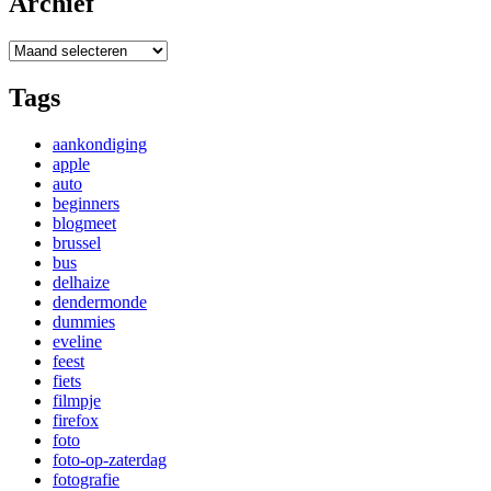
Archief
Archief
Tags
aankondiging
apple
auto
beginners
blogmeet
brussel
bus
delhaize
dendermonde
dummies
eveline
feest
fiets
filmpje
firefox
foto
foto-op-zaterdag
fotografie