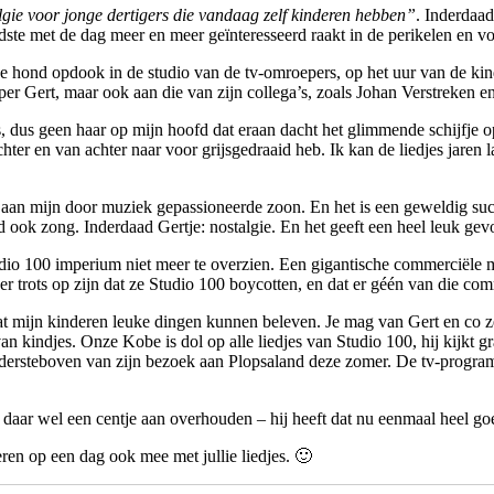
gie voor jonge dertigers die vandaag zelf kinderen hebben”
. Inderdaad
ste met de dag meer en meer geïnteresseerd raakt in de perikelen en voo
nde hond opdook in de studio van de tv-omroepers, op het uur van de k
per Gert, maar ook aan die van zijn collega’s, zoals Johan Verstreken 
, dus geen haar op mijn hoofd dat eraan dacht het glimmende schijfje o
hter en van achter naar voor grijsgedraaid heb. Ik kan de liedjes jaren 
aan mijn door muziek gepassioneerde zoon. En het is een geweldig succ
ind ook zong. Inderdaad Gertje: nostalgie. En het geeft een heel leuk gevo
 Studio 100 imperium niet meer te overzien. Een gigantische commerciël
 trots op zijn dat ze Studio 100 boycotten, en dat er géén van die co
t mijn kinderen leuke dingen kunnen beleven. Je mag van Gert en co ze
n kindjes. Onze Kobe is dol op alle liedjes van Studio 100, hij kijkt gr
ndersteboven van zijn bezoek aan Plopsaland deze zomer. De tv-progra
je daar wel een centje aan overhouden – hij heeft dat nu eenmaal heel g
en op een dag ook mee met jullie liedjes. 🙂