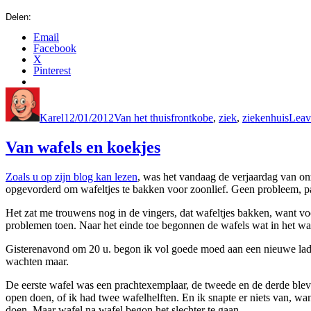
Delen:
Email
Facebook
X
Pinterest
Author
Posted
Categories
Tags
on
Karel
12/01/2012
Van het thuisfront
kobe
,
ziek
,
ziekenhuis
Leav
Van wafels en koekjes
Zoals u op zijn blog kan lezen
, was het vandaag de verjaardag van on
opgevorderd om wafeltjes te bakken voor zoonlief. Geen probleem, pap
Het zat me trouwens nog in de vingers, dat wafeltjes bakken, want v
problemen toen. Naar het einde toe begonnen de wafels wat in het waf
Gisterenavond om 20 u. begon ik vol goede moed aan een nieuwe lading
wachten maar.
De eerste wafel was een prachtexemplaar, de tweede en de derde bleve
open doen, of ik had twee wafelhelften. En ik snapte er niets van, w
doen. Maar wafel na wafel begon het slechter te gaan.