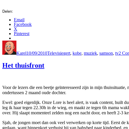
Delen:
Email
Facebook
X
Pinterest
Author
Posted
Categories
Tags
on
Karel
10/09/2010
Televisie
gert
,
kobe
,
muziek
,
samson
,
tv
2 Co
Het thuisfront
Voor de lezers die een beetje geïnteresseerd zijn in mijn thuissituati
ondertussen 2 maand oude dochter.
Ewel: goed eigenlijk. Onze Lore is heel alert, is vaak content, huilt d
leg ik haar tegen 22.30h in de wieg, en maakt ze tegen 6h mama wakk
over. Hij slaapt momenteel zelden nog een nacht door, en heeft 2-3 kee
Sjah, de jongen moet dan ook veel verwerken op korte tijd. Eerst de 
gedaan, want binnenkort verhuist hij van babybed naar kinderbed, en g