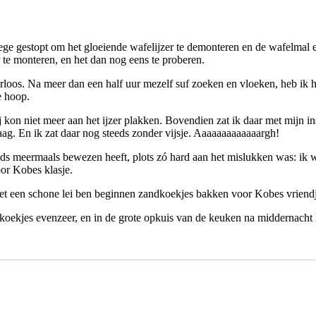
e gestopt om het gloeiende wafelijzer te demonteren en de wafelmal ee
 te monteren, en het dan nog eens te proberen.
rloos. Na meer dan een half uur mezelf suf zoeken en vloeken, heb ik he
e hoop.
kon niet meer aan het ijzer plakken. Bovendien zat ik daar met mijn ins
aag. En ik zat daar nog steeds zonder vijsje. Aaaaaaaaaaaaargh!
eds meermaals bewezen heeft, plots zó hard aan het mislukken was: ik w
or Kobes klasje.
met een schone lei ben beginnen zandkoekjes bakken voor Kobes vrien
 koekjes evenzeer, en in de grote opkuis van de keuken na middernacht 