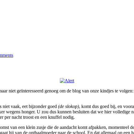
on
Het
mments
is
een
heel
ondeugende
maar
lieve
hond
e, maar niet geïnteresseerd genoeg om de blog van onze kindjes te volge
us niet vaak, eet bijzonder goed
(de slokop)
, komt dus goed bij, en vooral
er wegens honger. U zou dus kunnen besluiten dat we hier volledige nac
r per nacht troost en een knuffel nodig.
komst van een klein zusje die de aandacht komt afpakken, momenteel de p
aat hij van de onthaalmoeder naar de school. En dat allemaal op een hal