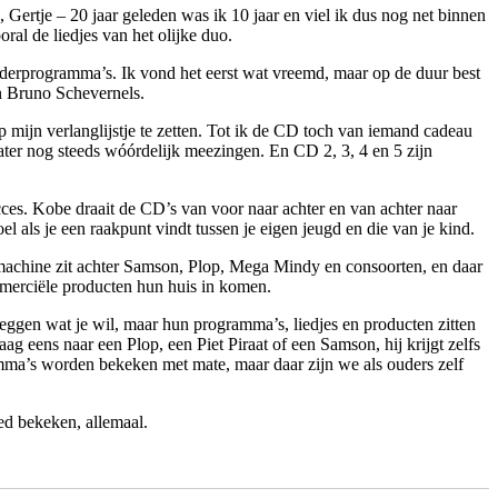
, Gertje – 20 jaar geleden was ik 10 jaar en viel ik dus nog net binnen
ral de liedjes van het olijke duo.
inderprogramma’s. Ik vond het eerst wat vreemd, maar op de duur best
en Bruno Schevernels.
p mijn verlanglijstje te zetten. Tot ik de CD toch van iemand cadeau
later nog steeds wóórdelijk meezingen. En CD 2, 3, 4 en 5 zijn
es. Kobe draait de CD’s van voor naar achter en van achter naar
el als je een raakpunt vindt tussen je eigen jeugd en die van je kind.
e machine zit achter Samson, Plop, Mega Mindy en consoorten, en daar
mmerciële producten hun huis in komen.
ggen wat je wil, maar hun programma’s, liedjes en producten zitten
aag eens naar een Plop, een Piet Piraat of een Samson, hij krijgt zelfs
mma’s worden bekeken met mate, maar daar zijn we als ouders zelf
oed bekeken, allemaal.