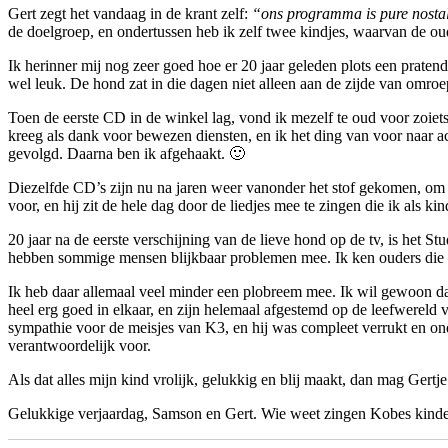
Gert zegt het vandaag in de krant zelf:
“ons programma is pure nostal
de doelgroep, en ondertussen heb ik zelf twee kindjes, waarvan de oud
Ik herinner mij nog zeer goed hoe er 20 jaar geleden plots een prate
wel leuk. De hond zat in die dagen niet alleen aan de zijde van omroe
Toen de eerste CD in de winkel lag, vond ik mezelf te oud voor zoiets
kreeg als dank voor bewezen diensten, en ik het ding van voor naar ac
gevolgd. Daarna ben ik afgehaakt. 🙂
Diezelfde CD’s zijn nu na jaren weer vanonder het stof gekomen, om 
voor, en hij zit de hele dag door de liedjes mee te zingen die ik als k
20 jaar na de eerste verschijning van de lieve hond op de tv, is het
hebben sommige mensen blijkbaar problemen mee. Ik ken ouders die er
Ik heb daar allemaal veel minder een plobreem mee. Ik wil gewoon da
heel erg goed in elkaar, en zijn helemaal afgestemd op de leefwereld va
sympathie voor de meisjes van K3, en hij was compleet verrukt en o
verantwoordelijk voor.
Als dat alles mijn kind vrolijk, gelukkig en blij maakt, dan mag Gert
Gelukkige verjaardag, Samson en Gert. Wie weet zingen Kobes kinder