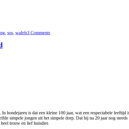
on
Van
ing
,
sos
,
wafels
3 Comments
wafels
en
koekjes
d
 In hondejaren is dat een kleine 100 jaar, wat een respectabele leeftijd 
ezelfde simpele jongen uit het simpele dorp. Dat hij na 20 jaar nog ste
heel trouw en lief huisdier.