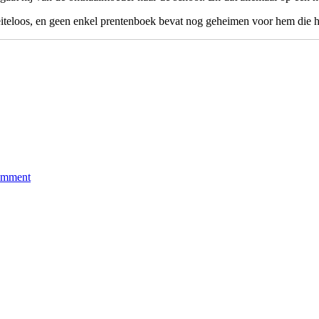
oeiteloos, en geen enkel prentenboek bevat nog geheimen voor hem die hi
on
Het
omment
thuisfront