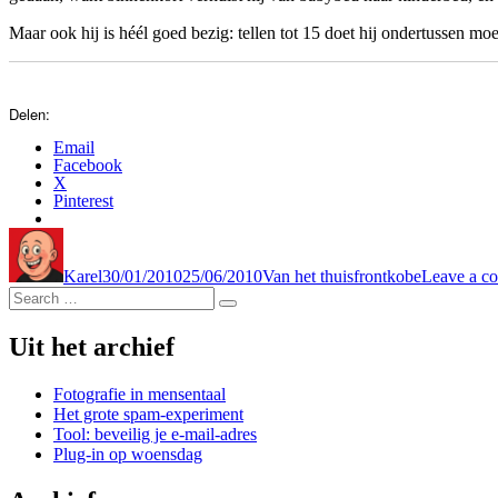
Maar ook hij is héél goed bezig: tellen tot 15 doet hij ondertussen m
Delen:
Email
Facebook
X
Pinterest
Author
Posted
Categories
Tags
on
Karel
30/01/2010
25/06/2010
Van het thuisfront
kobe
Leave a c
Search
Search
for:
Uit het archief
Fotografie in mensentaal
Het grote spam-experiment
Tool: beveilig je e-mail-adres
Plug-in op woensdag