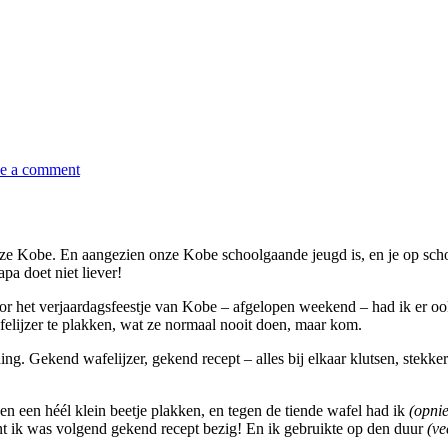
on
De
e a comment
zieke
zoon
ze Kobe. En aangezien onze Kobe schoolgaande jeugd is, en je op schoo
a doet niet liever!
oor het verjaardagsfeestje van Kobe – afgelopen weekend – had ik er o
elijzer te plakken, wat ze normaal nooit doen, maar kom.
. Gekend wafelijzer, gekend recept – alles bij elkaar klutsen, stekke
n een héél klein beetje plakken, en tegen de tiende wafel had ik
(opni
ant ik was volgend gekend recept bezig! En ik gebruikte op den duur
(ve