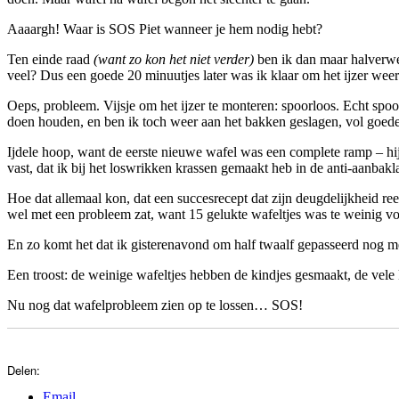
Aaaargh! Waar is SOS Piet wanneer je hem nodig hebt?
Ten einde raad
(want zo kon het niet verder)
ben ik dan maar halverweg
veel? Dus een goede 20 minuutjes later was ik klaar om het ijzer weer
Oeps, probleem. Vijsje om het ijzer te monteren: spoorloos. Echt spoo
doen houden, en ben ik toch weer aan het bakken geslagen, vol goed
Ijdele hoop, want de eerste nieuwe wafel was een complete ramp – hij 
vast, dat ik bij het loswrikken krassen gemaakt heb in de anti-aanbakl
Hoe dat allemaal kon, dat een succesrecept dat zijn deugdelijkheid re
wel met een probleem zat, want 15 gelukte wafeltjes was te weinig vo
En zo komt het dat ik gisterenavond om half twaalf gepasseerd nog 
Een troost: de weinige wafeltjes hebben de kindjes gesmaakt, de vele
Nu nog dat wafelprobleem zien op te lossen… SOS!
Delen:
Email