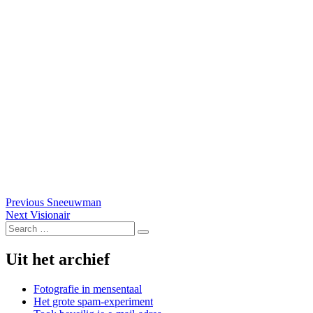
Post
Previous
Previous
Sneeuwman
Next
post:
Next
Visionair
navigation
Search
post:
Search
for:
Uit het archief
Fotografie in mensentaal
Het grote spam-experiment