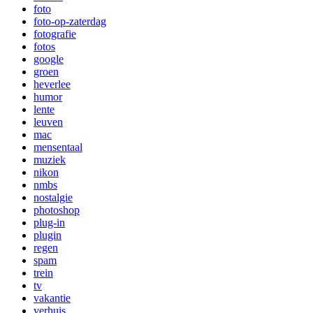
foto
foto-op-zaterdag
fotografie
fotos
google
groen
heverlee
humor
lente
leuven
mac
mensentaal
muziek
nikon
nmbs
nostalgie
photoshop
plug-in
plugin
regen
spam
trein
tv
vakantie
verhuis