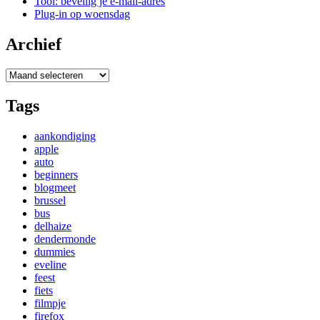
Tool: beveilig je e-mail-adres
Plug-in op woensdag
Archief
Archief
Tags
aankondiging
apple
auto
beginners
blogmeet
brussel
bus
delhaize
dendermonde
dummies
eveline
feest
fiets
filmpje
firefox