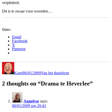
verpletterd.
Dit is te zwaar voor woorden…
Delen:
Email
Facebook
X
Pinterest
Author
Posted
Categories
on
Karel
06/01/2009
Van het thuisfront
2 thoughts on “Drama te Heverlee”
Annelyse
says:
06/01/2009 om 20:43