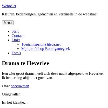
Skip
Webpalet
to
Kleuren, bedenkingen, gedachten en verzinsels in de webstraat
content
Menu
Start
Contact
Links
Toegangspagina titeca.net
Mijn profiel op Boardgamegeek
Foto’s
Drama te Heverlee
Een zéér groot drama heeft zich deze nacht afgespeeld te Heverlee.
Ik ben er nog altijd niet goed van.
Onze
sneeuwman
.
Omgevallen.
En het kleintje…