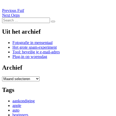
Post
Previous
Previous
Fuif
Next
post:
Next
Oeps
navigation
Search
post:
Search
for:
Uit het archief
Fotografie in mensentaal
Het grote spam-experiment
Tool: beveilig je e-mail-adres
Plug-in op woensdag
Archief
Archief
Tags
aankondiging
apple
auto
beginners