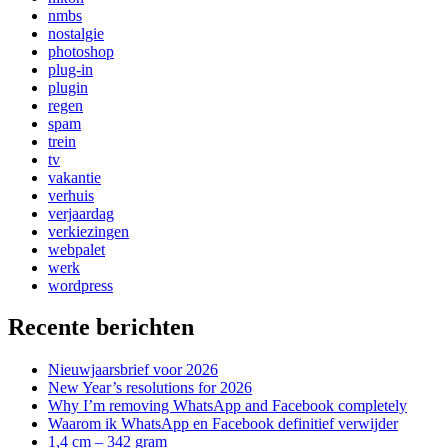
nmbs
nostalgie
photoshop
plug-in
plugin
regen
spam
trein
tv
vakantie
verhuis
verjaardag
verkiezingen
webpalet
werk
wordpress
Recente berichten
Nieuwjaarsbrief voor 2026
New Year’s resolutions for 2026
Why I’m removing WhatsApp and Facebook completely
Waarom ik WhatsApp en Facebook definitief verwijder
1,4 cm – 342 gram