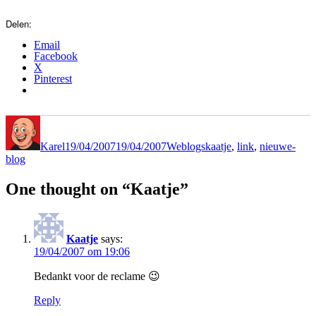
Delen:
Email
Facebook
X
Pinterest
Author
Posted
Categories
Tags
on
Karel
19/04/2007
19/04/2007
Weblogs
kaatje
,
link
,
nieuwe-
blog
One thought on “Kaatje”
Kaatje
says:
19/04/2007 om 19:06
Bedankt voor de reclame 😉
Reply