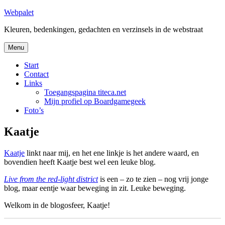
Skip
Webpalet
to
Kleuren, bedenkingen, gedachten en verzinsels in de webstraat
content
Menu
Start
Contact
Links
Toegangspagina titeca.net
Mijn profiel op Boardgamegeek
Foto’s
Kaatje
Kaatje
linkt naar mij, en het ene linkje is het andere waard, en
bovendien heeft Kaatje best wel een leuke blog.
Live from the red-light district
is een – zo te zien – nog vrij jonge
blog, maar eentje waar beweging in zit. Leuke beweging.
Welkom in de blogosfeer, Kaatje!